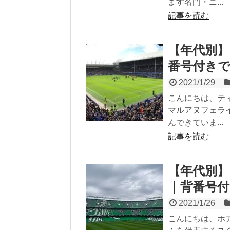
ます名門・ニ...
記事を読む
【年代別】
番号付き
2021/1/29
こんにちは、テ
マルアヌフェラ
んできていま...
記事を読む
【年代別】
｜背番号
2021/1/26
こんにちは、ホ