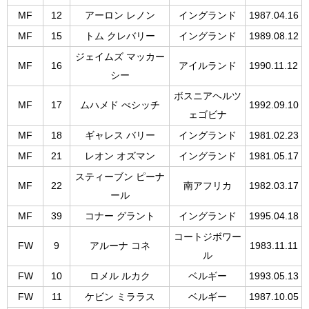
MF
12
アーロン レノン
イングランド
1987.04.16
MF
15
トム クレバリー
イングランド
1989.08.12
ジェイムズ マッカー
MF
16
アイルランド
1990.11.12
シー
ボスニアヘルツ
MF
17
ムハメド べシッチ
1992.09.10
ェゴビナ
MF
18
ギャレス バリー
イングランド
1981.02.23
MF
21
レオン オズマン
イングランド
1981.05.17
スティーブン ピーナ
MF
22
南アフリカ
1982.03.17
ール
MF
39
コナー グラント
イングランド
1995.04.18
コートジボワー
FW
9
アルーナ コネ
1983.11.11
ル
FW
10
ロメル ルカク
ベルギー
1993.05.13
FW
11
ケビン ミララス
ベルギー
1987.10.05