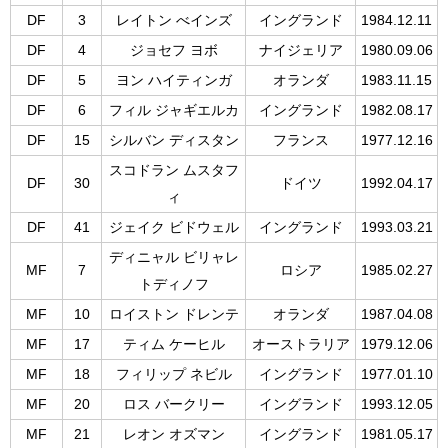
DF
3
レイトン べインズ
イングランド
1984.12.11
DF
4
ジョセフ ヨボ
ナイジェリア
1980.09.06
DF
5
ヨン ハイティンガ
オランダ
1983.11.15
DF
6
フィル ジャギエルカ
イングランド
1982.08.17
DF
15
シルバン ディスタン
フランス
1977.12.16
スコドラン ムスタフ
DF
30
ドイツ
1992.04.17
ィ
DF
41
ジェイク ビドウェル
イングランド
1993.03.21
ディニャル ビリャレ
MF
7
ロシア
1985.02.27
トディノフ
MF
10
ロイストン ドレンテ
オランダ
1987.04.08
MF
17
ティム ケーヒル
オーストラリア
1979.12.06
MF
18
フィリップ ネビル
イングランド
1977.01.10
MF
20
ロス バークリー
イングランド
1993.12.05
MF
21
レオン オズマン
イングランド
1981.05.17