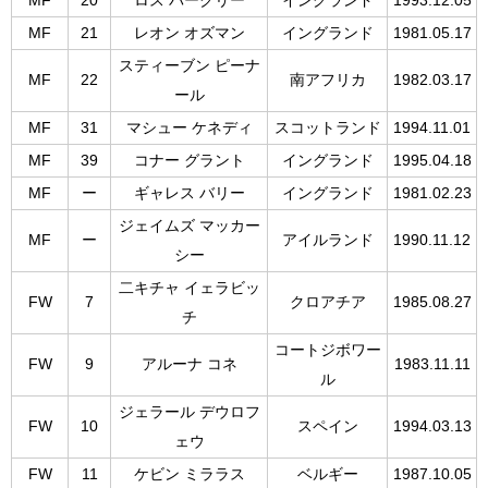
MF
20
ロス バークリー
イングランド
1993.12.05
MF
21
レオン オズマン
イングランド
1981.05.17
スティーブン ピーナ
MF
22
南アフリカ
1982.03.17
ール
MF
31
マシュー ケネディ
スコットランド
1994.11.01
MF
39
コナー グラント
イングランド
1995.04.18
MF
ー
ギャレス バリー
イングランド
1981.02.23
ジェイムズ マッカー
MF
ー
アイルランド
1990.11.12
シー
二キチャ イェラビッ
FW
7
クロアチア
1985.08.27
チ
コートジボワー
FW
9
アルーナ コネ
1983.11.11
ル
ジェラール デウロフ
FW
10
スペイン
1994.03.13
ェウ
FW
11
ケビン ミララス
ベルギー
1987.10.05