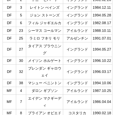
DF
3
レイトン べインズ
イングランド
1984.12.11
DF
5
ジョン ストーンズ
イングランド
1994.05.28
DF
6
フィル ジャギエルカ
イングランド
1982.08.17
DF
23
シーマス コールマン
アイルランド
1988.10.11
DF
25
ラミロ フネリ モリ
アルゼンチン
1991.07.01
タイアス ブラウニン
DF
27
イングランド
1994.05.27
グ
DF
30
メイソン ホルゲート
イングランド
1996.10.22
ブレンダン ギャロウ
DF
32
イングランド
1996.03.17
ェイ
DF
38
マシュー ベニントン
イングランド
1994.10.06
MF
4
ダロン ギブソン
アイルランド
1987.10.25
エイデン マクギーデ
MF
7
アイルランド
1986.04.04
ィ
MF
8
ブライアン オビエド
コスタリカ
1990.02.18