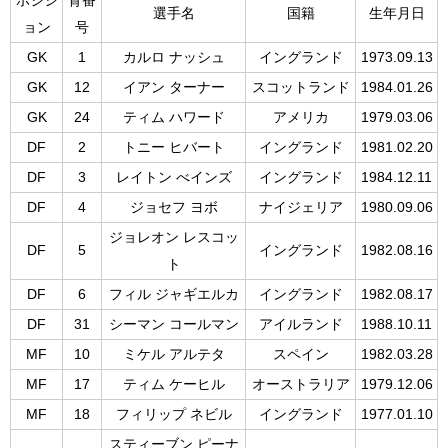
ポジシ
背番
選手名
国籍
生年月日
ョン
号
GK
1
カルロ ナッシュ
イングランド
1973.09.13
GK
12
イアン ターナー
スコットランド
1984.01.26
GK
24
ティム ハワード
アメリカ
1979.03.06
DF
2
トニー ヒバート
イングランド
1981.02.20
DF
3
レイトン べインズ
イングランド
1984.12.11
DF
4
ジョセフ ヨボ
ナイジェリア
1980.09.06
ジョレオン レスコッ
DF
5
イングランド
1982.08.16
ト
DF
6
フィル ジャギエルカ
イングランド
1982.08.17
DF
31
シーマン コールマン
アイルランド
1988.10.11
MF
10
ミケル アルテタ
スペイン
1982.03.28
MF
17
ティム ケーヒル
オーストラリア
1979.12.06
MF
18
フィリップ ネビル
イングランド
1977.01.10
スティーブン ピーナ