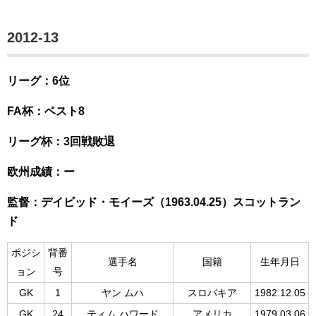
2012-13
リーグ：6位
FA杯：ベスト8
リーグ杯：3回戦敗退
欧州成績：ー
監督：デイビッド・モイーズ（1963.04.25）スコットラン
ド
ポジシ
背番
選手名
国籍
生年月日
ョン
号
GK
1
ヤン ムハ
スロバキア
1982.12.05
GK
24
ティム ハワード
アメリカ
1979.03.06