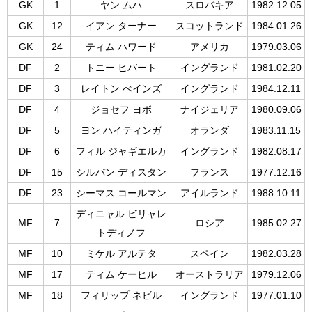
GK
1
ヤン ムハ
スロバキア
1982.12.05
GK
12
イアン ターナー
スコットランド
1984.01.26
GK
24
ティム ハワード
アメリカ
1979.03.06
DF
2
トニー ヒバート
イングランド
1981.02.20
DF
3
レイトン べインズ
イングランド
1984.12.11
DF
4
ジョセフ ヨボ
ナイジェリア
1980.09.06
DF
5
ヨン ハイティンガ
オランダ
1983.11.15
DF
6
フィル ジャギエルカ
イングランド
1982.08.17
DF
15
シルバン ディスタン
フランス
1977.12.16
DF
23
シーマス コールマン
アイルランド
1988.10.11
ディニャル ビリャレ
MF
7
ロシア
1985.02.27
トディノフ
MF
10
ミケル アルテタ
スペイン
1982.03.28
MF
17
ティム ケーヒル
オーストラリア
1979.12.06
MF
18
フィリップ ネビル
イングランド
1977.01.10