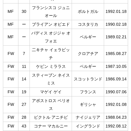
フランシスコ ジュニ
MF
30
ポルトガル
1992.01.18
オール
MF
ー
ブライアン オビエド
コスタリカ
1990.02.18
バディス オジジャ オ
MF
ー
ベルギー
1989.02.21
フォエ
二キチャ イェラビッ
FW
7
クロアチア
1985.08.27
チ
FW
11
ケビン ミララス
ベルギー
1987.10.05
スティーブン ネイス
FW
14
スコットランド
1986.09.14
ミス
FW
19
マゲイ ゲイ
フランス
1990.07.06
アポストロス ベリオ
FW
27
ギリシャ
1992.01.08
ス
FW
28
ビクトル アニチビ
ナイジェリア
1988.04.23
FW
43
コナー マカルニー
イングランド
1992.08.12