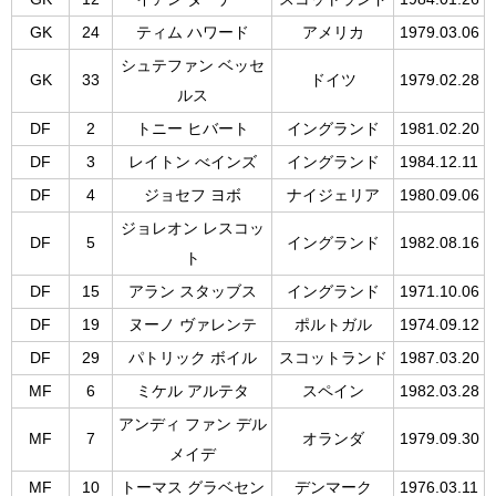
GK
24
ティム ハワード
アメリカ
1979.03.06
シュテファン ベッセ
GK
33
ドイツ
1979.02.28
ルス
DF
2
トニー ヒバート
イングランド
1981.02.20
DF
3
レイトン べインズ
イングランド
1984.12.11
DF
4
ジョセフ ヨボ
ナイジェリア
1980.09.06
ジョレオン レスコッ
DF
5
イングランド
1982.08.16
ト
DF
15
アラン スタッブス
イングランド
1971.10.06
DF
19
ヌーノ ヴァレンテ
ポルトガル
1974.09.12
DF
29
パトリック ボイル
スコットランド
1987.03.20
MF
6
ミケル アルテタ
スペイン
1982.03.28
アンディ ファン デル
MF
7
オランダ
1979.09.30
メイデ
MF
10
トーマス グラベセン
デンマーク
1976.03.11