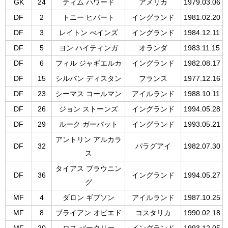
GK
24
ティム ハワード
アメリカ
1979.03.06
DF
2
トニー ヒバート
イングランド
1981.02.20
DF
3
レイトン べインズ
イングランド
1984.12.11
DF
5
ヨン ハイティンガ
オランダ
1983.11.15
DF
6
フィル ジャギエルカ
イングランド
1982.08.17
DF
15
シルバン ディスタン
フランス
1977.12.16
DF
23
シーマス コールマン
アイルランド
1988.10.11
DF
26
ジョン ストーンズ
イングランド
1994.05.28
DF
29
ルーク ガーバット
イングランド
1993.05.21
アントリン アルカラ
DF
32
パラグアイ
1982.07.30
ス
タイアス ブラウニン
DF
36
イングランド
1994.05.27
グ
MF
4
ダロン ギブソン
アイルランド
1987.10.25
MF
8
ブライアン オビエド
コスタリカ
1990.02.18