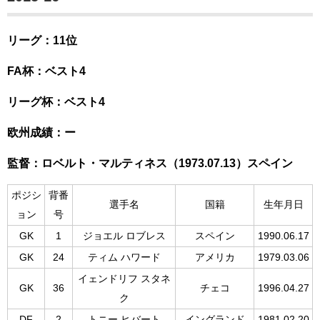
リーグ：11位
FA杯：ベスト4
リーグ杯：ベスト4
欧州成績：ー
監督：ロベルト・マルティネス（1973.07.13）スペイン
ポジシ
背番
選手名
国籍
生年月日
ョン
号
GK
1
ジョエル ロブレス
スペイン
1990.06.17
GK
24
ティム ハワード
アメリカ
1979.03.06
イェンドリフ スタネ
GK
36
チェコ
1996.04.27
ク
DF
2
トニー ヒバート
イングランド
1981.02.20