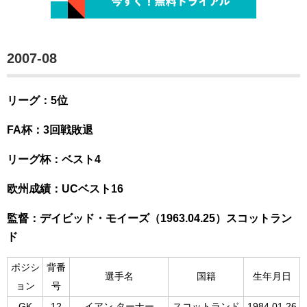
2007-08
リーグ：5位
FA杯：3回戦敗退
リーグ杯：ベスト4
欧州成績：UCベスト16
監督：デイビッド・モイーズ（1963.04.25）スコットラン
ド
ポジシ
背番
選手名
国籍
生年月日
ョン
号
GK
12
イアン ターナー
スコットランド
1984.01.26