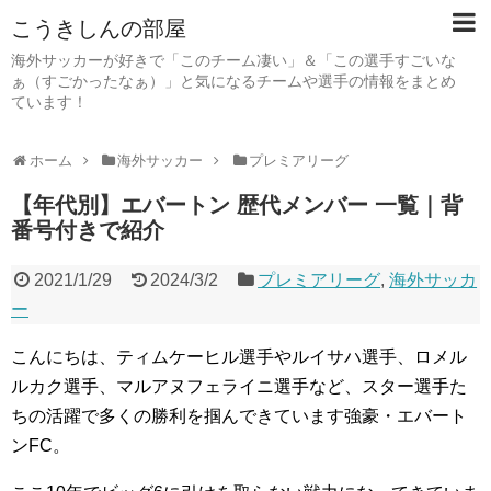
こうきしんの部屋
海外サッカーが好きで「このチーム凄い」＆「この選手すごいな
ぁ（すごかったなぁ）」と気になるチームや選手の情報をまとめ
ています！
ホーム
海外サッカー
プレミアリーグ
【年代別】エバートン 歴代メンバー 一覧｜背
番号付きで紹介
2021/1/29
2024/3/2
プレミアリーグ
,
海外サッカ
ー
こんにちは、ティムケーヒル選手やルイサハ選手、ロメル
ルカク選手、マルアヌフェライニ選手など、スター選手た
ちの活躍で多くの勝利を掴んできています強豪・エバート
ンFC。