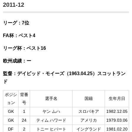
2011-12
リーグ：7位
FA杯：ベスト4
リーグ杯：ベスト16
欧州成績：ー
監督：デイビッド・モイーズ（1963.04.25）スコットラン
ド
ポジシ
背番
選手名
国籍
生年月日
ョン
号
GK
1
ヤン ムハ
スロバキア
1982.12.05
GK
24
ティム ハワード
アメリカ
1979.03.06
DF
2
トニー ヒバート
イングランド
1981.02.20