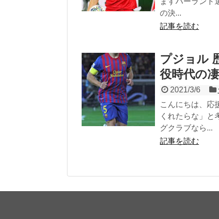
ますハーランド
の決...
記事を読む
プジョル 
役時代の
2021/3/6
こんにちは、応
くれたらな」と
グクラブなら...
記事を読む