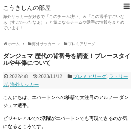
こうきしんの部屋
海外サッカーが好きで「このチーム凄い」＆「この選手すごいな
ぁ（すごかったなぁ）」と気になるチームや選手の情報をまとめ
ています！
ホーム
海外サッカー
プレミアリーグ
ダンジュマ 歴代の背番号を調査！プレースタイ
ルや年俸について
2022/4/8
2023/11/12
プレミアリーグ
,
ラ・リー
ガ
,
海外サッカー
こんにちは、エバートンへの移籍で大注目のアルノ― ダン
ジュマ選手。
ビジャレアルでの活躍がエバートンでも再現できるのか気
になるところです。