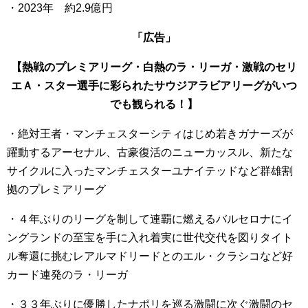
・2023年 約2.9億円
「広告」
【熱戦のプレミアリーグ・白熱のラ・リーガ・激戦のセリ
エＡ・スター選手に彩られたサウジアラビアリーグがいつ
でも観られる！】
・絶対王者・マンチェスターシティはじめ若きガナーズが
躍動するアーセナル、古豪復活のニューカッスル、新たな
サイクルに入ったマンチェスターユナイテッドなど群雄割
拠のプレミアリーグ
・４年ぶりのリーグを制して連覇に燃えるバルセロナにイ
ングランドの至宝を手に入れ着実に世代交代を図りタイト
ル奪還に挑むレアルマドリードとのエル・クラシコなど好
カード連発のラ・リーガ
・３３年ぶりに優勝したナポリを巡る激闘に次ぐ激闘のセ