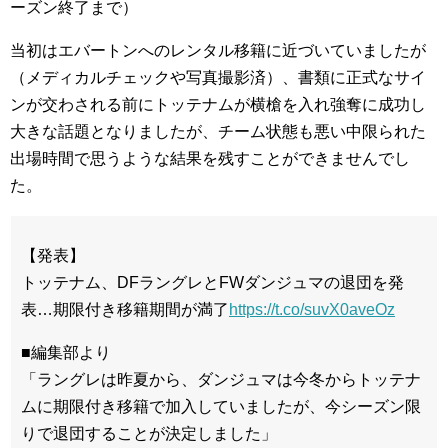
ーズン終了まで）
当初はエバートンへのレンタル移籍に近づいていましたが
（メディカルチェックや写真撮影済）、書類に正式なサイ
ンが交わされる前にトッテナムが横槍を入れ強奪に成功し
大きな話題となりましたが、チーム状態も悪い中限られた
出場時間で思うような結果を残すことができませんでし
た。
【発表】
トッテナム、DFラングレとFWダンジュマの退団を発
表…期限付き移籍期間が満了
https://t.co/suvX0aveOz
■編集部より
「ラングレは昨夏から、ダンジュマは今冬からトッテナ
ムに期限付き移籍で加入していましたが、今シーズン限
りで退団することが決定しました」