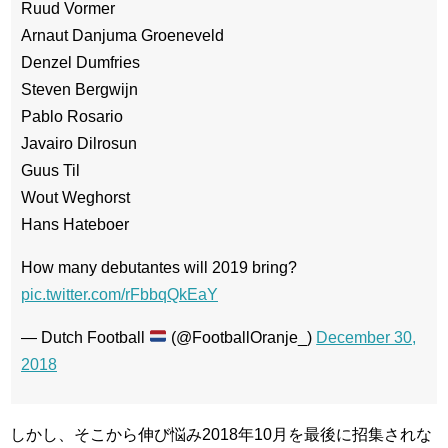
Ruud Vormer
Arnaut Danjuma Groeneveld
Denzel Dumfries
Steven Bergwijn
Pablo Rosario
Javairo Dilrosun
Guus Til
Wout Weghorst
Hans Hateboer
How many debutantes will 2019 bring?
pic.twitter.com/rFbbqQkEaY
— Dutch Football
(@FootballOranje_)
December 30,
2018
しかし、そこから伸び悩み2018年10月を最後に招集されな