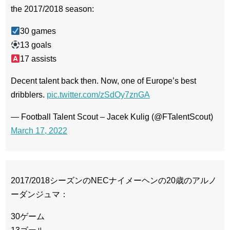
the 2017/2018 season:
30 games
13 goals
17 assists
Decent talent back then. Now, one of Europe’s best
dribblers.
pic.twitter.com/zSdOy7znGA
— Football Talent Scout – Jacek Kulig (@FTalentScout)
March 17, 2022
2017/2018シーズンのNECナイメーヘンの20歳のアルノ
ーダンジュマ：
30ゲーム