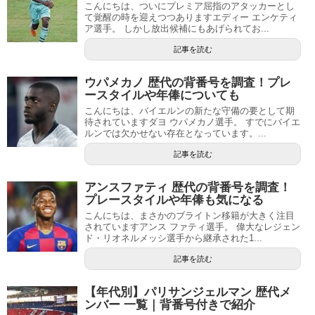
こんにちは、ついにプレミア屈指のアタッカーとし
て覚醒の時を迎えつつありますエディー エンケティ
ア選手。 しかし放出候補にもあげられてお...
記事を読む
ウパメカノ 歴代の背番号を調査！プレ
ースタイルや年俸についても
こんにちは、バイエルンの新たな守備の要として期
待されていますダヨ ウパメカノ選手。 すでにバイエ
ルンでは欠かせない存在となっています。...
記事を読む
アンスファティ 歴代の背番号を調査！
プレースタイルや年俸も気になる
こんにちは、まさかのブライトン移籍が大きく注目
されていますアンス ファティ選手。 偉大なレジェン
ド・リオネルメッシ選手から継承された1...
記事を読む
【年代別】パリサンジェルマン 歴代メ
ンバー 一覧｜背番号付きで紹介