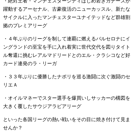
・絶対王者・マンチェスターシティはじめ若きガナーズが
躍動するアーセナル、古豪復活のニューカッスル、新たな
サイクルに入ったマンチェスターユナイテッドなど群雄割
拠のプレミアリーグ
・４年ぶりのリーグを制して連覇に燃えるバルセロナにイ
ングランドの至宝を手に入れ着実に世代交代を図りタイト
ル奪還に挑むレアルマドリードとのエル・クラシコなど好
カード連発のラ・リーガ
・３３年ぶりに優勝したナポリを巡る激闘に次ぐ激闘のセ
リエＡ
・オイルマネーでスター選手を爆買いしサッカーの構図を
大きく覆したサウジアラビアリーグ
といった各国リーグの熱い戦いをその目に焼き付けて見ま
せんか？