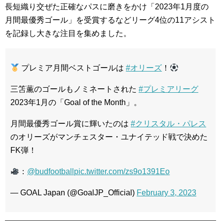
長短織り交ぜた正確なパスに磨きをかけ「2023年1月度の
月間最優秀ゴール」を受賞するなどリーグ4位の11アシスト
を記録し大きな注目を集めました。
プレミア月間ベストゴールは
#オリーズ
！
三笘薫のゴールもノミネートされた
#プレミアリーグ
2023年1月の「Goal of the Month」。
月間最優秀ゴール賞に輝いたのは
#クリスタル・パレス
のオリーズがマンチェスター・ユナイテッド戦で決めた
FK弾！
：
@budfootball
pic.twitter.com/zs9o1391Eo
— GOAL Japan (@GoalJP_Official)
February 3, 2023