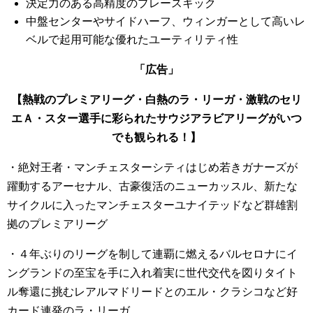
決定力のある高精度のプレースキック
中盤センターやサイドハーフ、ウィンガーとして高いレ
ベルで起用可能な優れたユーティリティ性
「広告」
【熱戦のプレミアリーグ・白熱のラ・リーガ・激戦のセリ
エＡ・スター選手に彩られたサウジアラビアリーグがいつ
でも観られる！】
・絶対王者・マンチェスターシティはじめ若きガナーズが
躍動するアーセナル、古豪復活のニューカッスル、新たな
サイクルに入ったマンチェスターユナイテッドなど群雄割
拠のプレミアリーグ
・４年ぶりのリーグを制して連覇に燃えるバルセロナにイ
ングランドの至宝を手に入れ着実に世代交代を図りタイト
ル奪還に挑むレアルマドリードとのエル・クラシコなど好
カード連発のラ・リーガ