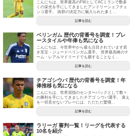
こんにちは、世界最高のFWとしてACミランで数多
くの栄光を手にしてきましたアンドリーシェフチェ
ンコ選手。 抜群の決定力に魅入られた多く...
記事を読む
ベリンガム 歴代の背番号を調査！プレ
ースタイルや年俸も気になる
こんにちは、今世界中から最も注目されています若
き至宝・ジュードベリンガム選手。 世界最高峰のチ
ーム・レアルマドリードでも臆することなく...
記事を読む
チアゴシウバ 歴代の背番号を調査！年
俸推移も気になる
こんにちは、世界屈指のセンターバックとして数々
の勝利を手にしてきましたチアゴ シウバ選手。 衰え
を一切見せないプレーには、ただただ驚嘆...
記事を読む
ラリーガ 審判一覧！リーグを代表する
10名を紹介