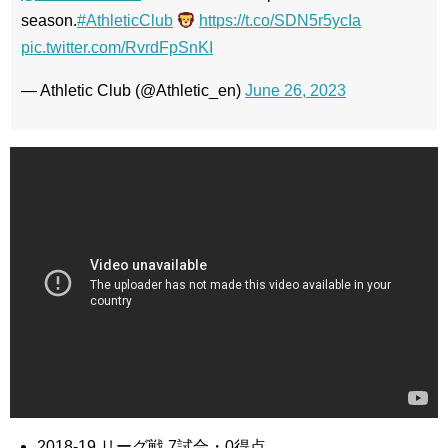
season.
#AthleticClub
https://t.co/SDN5r5ycIa
pic.twitter.com/RvrdFpSnKI
— Athletic Club (@Athletic_en)
June 26, 2023
2018-19 リーグ戦 7試合・0得点