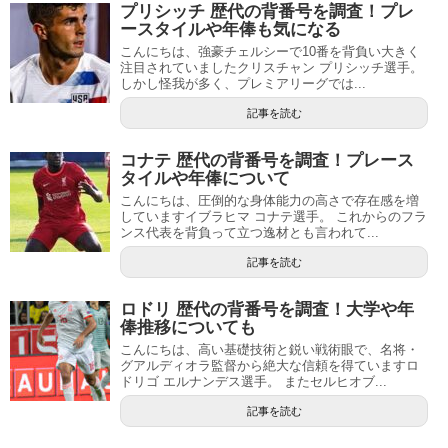
プリシッチ 歴代の背番号を調査！プレ
ースタイルや年俸も気になる
こんにちは、強豪チェルシーで10番を背負い大きく
注目されていましたクリスチャン プリシッチ選手。
しかし怪我が多く、プレミアリーグでは...
記事を読む
コナテ 歴代の背番号を調査！プレース
タイルや年俸について
こんにちは、圧倒的な身体能力の高さで存在感を増
していますイブラヒマ コナテ選手。 これからのフラ
ンス代表を背負って立つ逸材とも言われて...
記事を読む
ロドリ 歴代の背番号を調査！大学や年
俸推移についても
こんにちは、高い基礎技術と鋭い戦術眼で、名将・
グアルディオラ監督から絶大な信頼を得ていますロ
ドリゴ エルナンデス選手。 またセルヒオブ...
記事を読む