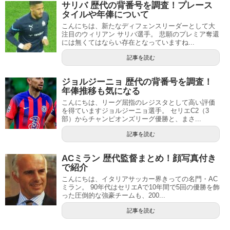
サリバ 歴代の背番号を調査！プレース
タイルや年俸について
こんにちは、新たなディフェンスリーダーとして大
注目のウィリアン サリバ選手。 悲願のプレミア奪還
には無くてはならい存在となっていますね...
記事を読む
ジョルジーニョ 歴代の背番号を調査！
年俸推移も気になる
こんにちは、リーグ屈指のレジスタとして高い評価
を得ていますジョルジーニョ選手。 セリエC2（3
部）からチャンピオンズリーグ優勝と、まさ...
記事を読む
ACミラン 歴代監督まとめ！顔写真付き
で紹介
こんにちは、イタリアサッカー界きっての名門・AC
ミラン。 90年代はセリエAで10年間で5回の優勝を飾
った圧倒的な強豪チームも、200...
記事を読む