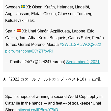
Sweden
XI: Olsen; Krafth, Helander, Lindelöf,
Augustinsson; Ekdal, Olsson, Claesson, Forsberg;
Kulusevski, Isak.
Spain
XI: Unai Simón; Azpilicueta, Laporte, Eric
García, Jordi Alba; Koke, Busquets, Carlos Soler; Ferrán
Torres, Gerard Moreno, Morata
#SWEESP
#WCQ2022
pic.twitter.com/6XYZTfpvRi
— Football24/7 (@foet247europa)
September 2, 2021
★「2022 カタールワールドカップ（ベスト16）」出場。
Spain’s hopes of winning a second World Cup trophy in
Qatar lie in the hands -– and feet –- of goalkeeper Unai
Simon
https://t.co/IjP5pwY7kD