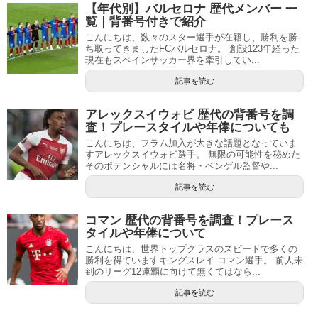
【年代別】バルセロナ 歴代メンバー 一
覧｜背番号付きで紹介
こんにちは、数々のスター選手が在籍し、勝利を勝
ち取ってきましたFCバルセロナ。 創設123年経った
現在もスペインサッカー界を牽引してい...
記事を読む
アレックスイウォビ 歴代の背番号を調
査！プレースタイルや年俸についても
こんにちは、フラム加入が大きな話題となっていま
すアレックスイウォビ選手。 無限の可能性を秘めた
そのポテンシャルには名将・ベンゲル監督や...
記事を読む
コマン 歴代の背番号を調査！プレース
タイルや年俸について
こんにちは、世界トップクラスのスピードで多くの
勝利を得ていますキングスレイ コマン選手。 前人未
到のリーグ12連覇に向けて無くてはなら...
記事を読む