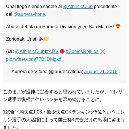
Unai llegó siendo cadete al
@AthleticClub
procedente
del
@aurreravitoria
.
Ahora, debuta en Primera División ¡y en San Mamés!
Zorionak, Unai!
(
:
@AthleticClub
)
#ADV
#SomosRojillos
pic.twitter.com/77BJDMgxdi
— Aurrera de Vitoria (@aurreravitoria)
August 21, 2018
このまま守護神に定着すると思われていましたが、エレリ
ン選手の復帰に伴いベンチを温め続けることに。
1試合平均失点1.03・最少失点GKランキング5位というエレ
リン選手の大活躍によって国王杯4試合だけの出場に留まり
ました。