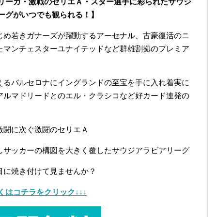
リーガ・激戦のセリエＡ・スター選手に彩られたサウジ
ーグがいつでも観られる！】
じめ若きガナーズが躍動するアーセナル、古豪復活のニ
たマンチェスターユナイテッドなど群雄割拠のプレミア
えるバルセロナにイングランドの至宝を手に入れ着実に
アルマドリードとのエル・クラシコなど好カード連発の
激闘に次ぐ激闘のセリエＡ
しサッカーの構図を大きく覆したサウジアラビアリーグ
目に焼き付けて見ませんか？
しくはコチラをクリック↓↓↓