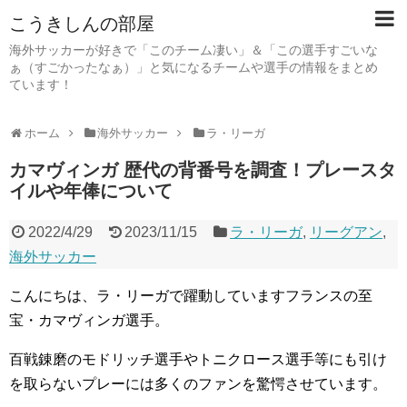
こうきしんの部屋
海外サッカーが好きで「このチーム凄い」＆「この選手すごいな
ぁ（すごかったなぁ）」と気になるチームや選手の情報をまとめ
ています！
ホーム
海外サッカー
ラ・リーガ
カマヴィンガ 歴代の背番号を調査！プレースタ
イルや年俸について
2022/4/29
2023/11/15
ラ・リーガ
,
リーグアン
,
海外サッカー
こんにちは、ラ・リーガで躍動していますフランスの至
宝・カマヴィンガ選手。
百戦錬磨のモドリッチ選手やトニクロース選手等にも引け
を取らないプレーには多くのファンを驚愕させています。