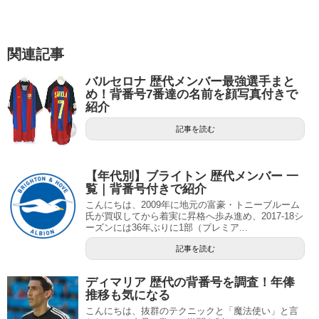
関連記事
バルセロナ 歴代メンバー最強選手まと
め！背番号7番達の名前を顔写真付きで
紹介
記事を読む
【年代別】ブライトン 歴代メンバー 一
覧｜背番号付きで紹介
こんにちは、2009年に地元の富豪・トニーブルーム
氏が買収してから着実に昇格へ歩み進め、2017-18シ
ーズンには36年ぶりに1部（プレミア...
記事を読む
ディマリア 歴代の背番号を調査！年俸
推移も気になる
こんにちは、抜群のテクニックと「魔法使い」と言