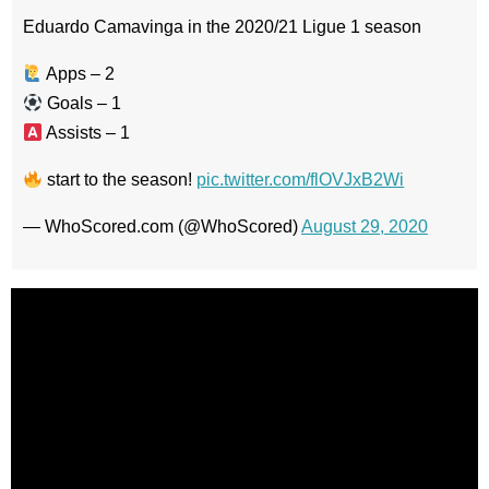
Eduardo Camavinga in the 2020/21 Ligue 1 season
Apps – 2
Goals – 1
Assists – 1
start to the season!
pic.twitter.com/flOVJxB2Wi
— WhoScored.com (@WhoScored)
August 29, 2020