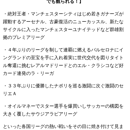
でも観られる！】
・絶対王者・マンチェスターシティはじめ若きガナーズが
躍動するアーセナル、古豪復活のニューカッスル、新たな
サイクルに入ったマンチェスターユナイテッドなど群雄割
拠のプレミアリーグ
・４年ぶりのリーグを制して連覇に燃えるバルセロナにイ
ングランドの至宝を手に入れ着実に世代交代を図りタイト
ル奪還に挑むレアルマドリードとのエル・クラシコなど好
カード連発のラ・リーガ
・３３年ぶりに優勝したナポリを巡る激闘に次ぐ激闘のセ
リエＡ
・オイルマネーでスター選手を爆買いしサッカーの構図を
大きく覆したサウジアラビアリーグ
といった各国リーグの熱い戦いをその目に焼き付けて見ま