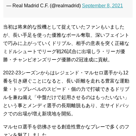
— Real Madrid C.F. (@realmadrid)
September 8, 2021
当初は将来的な投機として捉えていたファンもいました
が、長い手足を使った優雅なボール奪取、深いフェイント
で巧みに上がっていくドリブル、相手の意表を突く正確な
ミドルシュートでリーグ戦26試合に出場しラ・リーガ優
勝・チャンピオンズリーグ優勝の2冠達成に貢献。
2022-23シーズンからはレジェンド・マルセロ選手から12
番を引き継ぐことになると、長い距離を走れる豊富な運動
量・トップレベルのスピード・個の力で打破できるドリブ
ルを兼ね備え「中盤だけで起用させるのはもったいない」
という事とメンディ選手の長期離脱もあり、左サイドバッ
クでの出場が増え新境地を開拓。
マルセロ選手を彷彿させる創造性豊かなプレーで多くのフ
ァンを魅了しました。