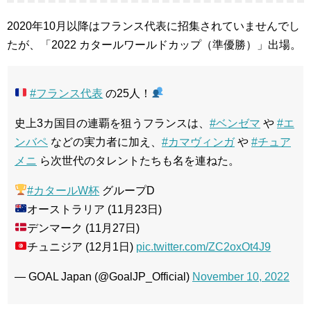
2020年10月以降はフランス代表に招集されていませんでし
たが、「2022 カタールワールドカップ（準優勝）」出場。
#フランス代表
の25人！
史上3カ国目の連覇を狙うフランスは、
#ベンゼマ
や
#エ
ンバペ
などの実力者に加え、
#カマヴィンガ
や
#チュア
メニ
ら次世代のタレントたちも名を連ねた。
#カタールW杯
グループD
オーストラリア (11月23日)
デンマーク (11月27日)
チュニジア (12月1日)
pic.twitter.com/ZC2oxOt4J9
— GOAL Japan (@GoalJP_Official)
November 10, 2022