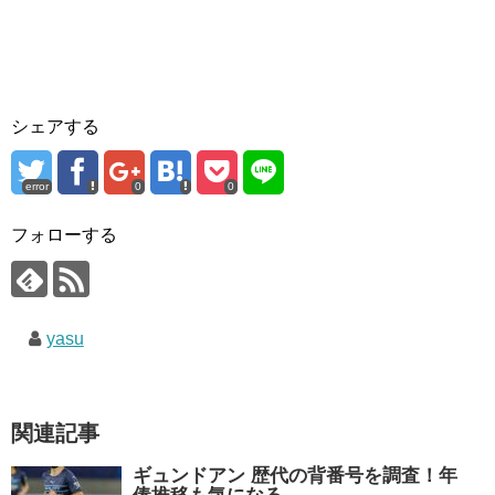
シェアする
error
0
0
フォローする
yasu
関連記事
ギュンドアン 歴代の背番号を調査！年