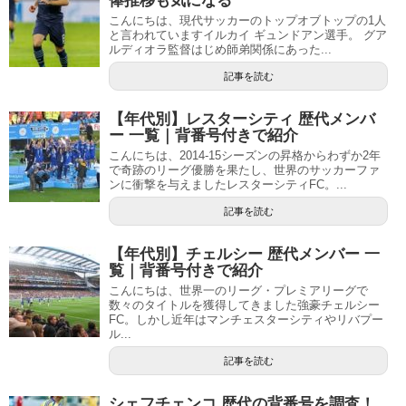
俸推移も気になる
こんにちは、現代サッカーのトップオブトップの1人
と言われていますイルカイ ギュンドアン選手。 グア
ルディオラ監督はじめ師弟関係にあった...
記事を読む
【年代別】レスターシティ 歴代メンバ
ー 一覧｜背番号付きで紹介
こんにちは、2014-15シーズンの昇格からわずか2年
で奇跡のリーグ優勝を果たし、世界のサッカーファ
ンに衝撃を与えましたレスターシティFC。...
記事を読む
【年代別】チェルシー 歴代メンバー 一
覧｜背番号付きで紹介
こんにちは、世界一のリーグ・プレミアリーグで
数々のタイトルを獲得してきました強豪チェルシー
FC。しかし近年はマンチェスターシティやリバプー
ル...
記事を読む
シェフチェンコ 歴代の背番号を調査！