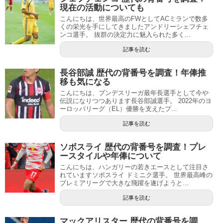
現在の活動についても
こんにちは、世界最高のFWとしてACミランで数多
くの栄光を手にしてきましたアンドリーシェフチェ
ンコ選手。 抜群の決定力に魅入られた多く...
記事を読む
長谷部誠 歴代の背番号を調査！年俸推
移も気になる
こんにちは、ブンデスリーガ最年長選手として今や
伝説になりつつあります長谷部誠選手。 2022年のヨ
ーロッパリーグ（EL）優勝を支えたプ...
記事を読む
ソボスライ 歴代の背番号を調査！プレ
ースタイルや年俸について
こんにちは、ハンガリーの若きエースとして注目さ
れていますソボスライ ドミニク選手。 世界最高峰の
プレミアリーグで大きな飛躍を遂げようと...
記事を読む
マックアリスター 歴代の背番号を調