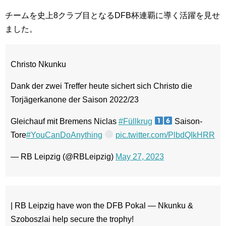
チームを史上8クラブ目となるDFB杯連覇に導く活躍を見せ
ました。
Christo Nkunku
Dank der zwei Treffer heute sichert sich Christo die
Torjägerkanone der Saison 2022/23
Gleichauf mit Bremens Niclas
#Füllkrug
Saison-
Tore
#YouCanDoAnything
pic.twitter.com/PlbdQIkHRR
— RB Leipzig (@RBLeipzig)
May 27, 2023
| RB Leipzig have won the DFB Pokal — Nkunku &
Szoboszlai help secure the trophy!