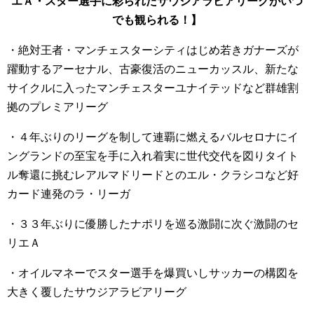
エＡ・スター選手に彩られたサウジアラビアリーグがいつ
でも観られる！】
・絶対王者・マンチェスターシティはじめ若きガナーズが
躍動するアーセナル、古豪復活のニューカッスル、新たな
サイクルに入ったマンチェスターユナイテッドなど群雄割
拠のプレミアリーグ
・４年ぶりのリーグを制して連覇に燃えるバルセロナにイ
ングランドの至宝を手に入れ着実に世代交代を図りタイト
ル奪還に挑むレアルマドリードとのエル・クラシコなど好
カード連発のラ・リーガ
・３３年ぶりに優勝したナポリを巡る激闘に次ぐ激闘のセ
リエＡ
・オイルマネーでスター選手を爆買いしサッカーの構図を
大きく覆したサウジアラビアリーグ