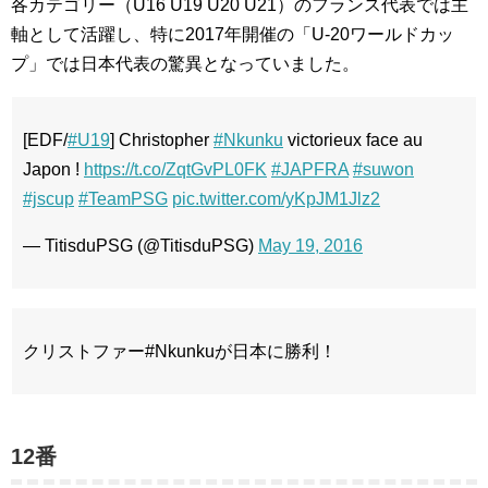
各カテゴリー（U16 U19 U20 U21）のフランス代表では主
軸として活躍し、特に2017年開催の「U-20ワールドカッ
プ」では日本代表の驚異となっていました。
[EDF/
#U19
] Christopher
#Nkunku
victorieux face au
Japon !
https://t.co/ZqtGvPL0FK
#JAPFRA
#suwon
#jscup
#TeamPSG
pic.twitter.com/yKpJM1Jlz2
— TitisduPSG (@TitisduPSG)
May 19, 2016
クリストファー#Nkunkuが日本に勝利！
12番