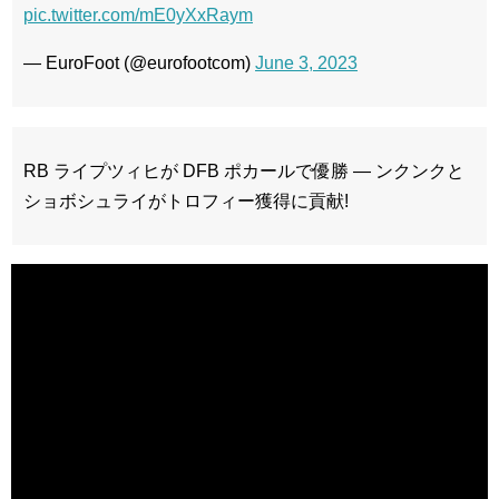
pic.twitter.com/mE0yXxRaym
— EuroFoot (@eurofootcom)
June 3, 2023
RB ライプツィヒが DFB ポカールで優勝 — ンクンクと
ショボシュライがトロフィー獲得に貢献!