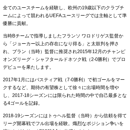
全てのユースチームを経験し、欧州の19歳以下のクラブチ
ームによって競われるUEFAユースリーグでは主軸として準
優勝に貢献。
当時Bチームで指導しましたフランソ ワロドリゲス監督か
ら「ジョーカー以上の存在になり得る」と太鼓判を押さ
れ、ブラン（当時）監督に推奨され2015年12月のチャンピ
オンズリーグ・シャフタールドネツク戦（2-0勝利）でプロ
デビューを果たします。
2017年1月にはバスティア戦（7-0勝利）で初ゴールをマー
クするなど、期待の有望株として徐々に出場時間を増や
し、2017-18シーズンには限られた時間の中で自己最多とな
る4ゴールを記録。
2018-19シーズンにはトゥヘル監督（当時）から信頼を得て
リーグ開幕戦でフル出場を経験。熾烈なポジション争いを