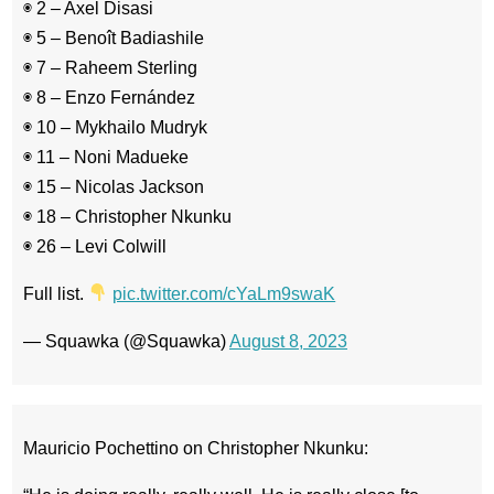
◉ 2 – Axel Disasi
◉ 5 – Benoît Badiashile
◉ 7 – Raheem Sterling
◉ 8 – Enzo Fernández
◉ 10 – Mykhailo Mudryk
◉ 11 – Noni Madueke
◉ 15 – Nicolas Jackson
◉ 18 – Christopher Nkunku
◉ 26 – Levi Colwill
Full list.
pic.twitter.com/cYaLm9swaK
— Squawka (@Squawka)
August 8, 2023
Mauricio Pochettino on Christopher Nkunku: