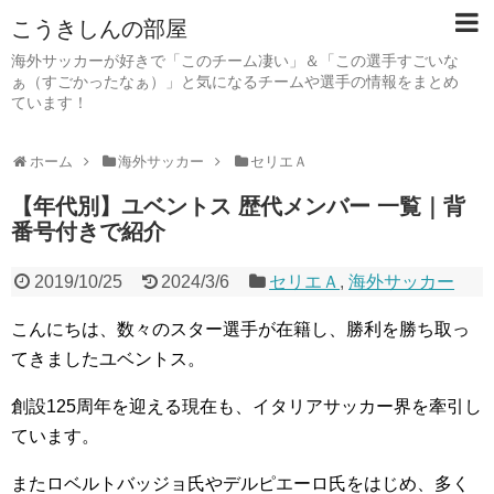
こうきしんの部屋
海外サッカーが好きで「このチーム凄い」＆「この選手すごいな
ぁ（すごかったなぁ）」と気になるチームや選手の情報をまとめ
ています！
ホーム
海外サッカー
セリエＡ
【年代別】ユベントス 歴代メンバー 一覧｜背
番号付きで紹介
2019/10/25
2024/3/6
セリエＡ
,
海外サッカー
こんにちは、数々のスター選手が在籍し、勝利を勝ち取っ
てきましたユベントス。
創設125周年を迎える現在も、イタリアサッカー界を牽引し
ています。
またロベルトバッジョ氏やデルピエーロ氏をはじめ、多く