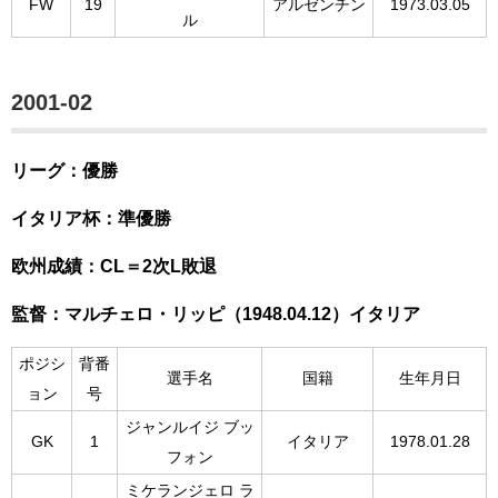
FW
19
アルゼンチン
1973.03.05
ル
2001-02
リーグ：優勝
イタリア杯：準優勝
欧州成績：CL＝2次L敗退
監督：マルチェロ・リッピ（1948.04.12）イタリア
ポジシ
背番
選手名
国籍
生年月日
ョン
号
ジャンルイジ ブッ
GK
1
イタリア
1978.01.28
フォン
ミケランジェロ ラ