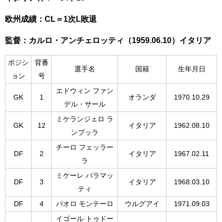
欧州成績：CL＝1次L敗退
監督：カルロ・アンチェロッティ（1959.06.10）イタリア
ポジシ
背番
選手名
国籍
生年月日
ョン
号
エドウィン ファン
GK
1
オランダ
1970.10.29
デル・サール
ミケランジェロ ラ
GK
12
イタリア
1962.08.10
ンプッラ
チーロ フェッラー
DF
2
イタリア
1967.02.11
ラ
ミケーレ パラマッ
DF
3
イタリア
1968.03.10
ティ
DF
4
パオロ モンテーロ
ウルグアイ
1971.09.03
イゴール トゥドー