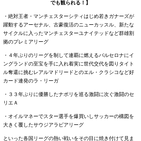
でも観られる！】
・絶対王者・マンチェスターシティはじめ若きガナーズが
躍動するアーセナル、古豪復活のニューカッスル、新たな
サイクルに入ったマンチェスターユナイテッドなど群雄割
拠のプレミアリーグ
・４年ぶりのリーグを制して連覇に燃えるバルセロナにイ
ングランドの至宝を手に入れ着実に世代交代を図りタイト
ル奪還に挑むレアルマドリードとのエル・クラシコなど好
カード連発のラ・リーガ
・３３年ぶりに優勝したナポリを巡る激闘に次ぐ激闘のセ
リエＡ
・オイルマネーでスター選手を爆買いしサッカーの構図を
大きく覆したサウジアラビアリーグ
といった各国リーグの熱い戦いをその目に焼き付けて見ま